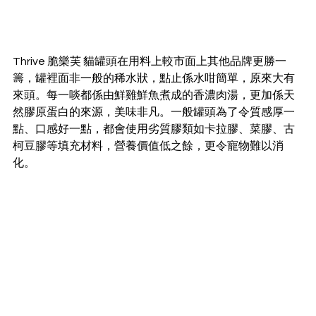
Thrive 脆樂芙 貓罐頭在用料上較市面上其他品牌更勝一
籌，罐裡面非一般的稀水狀，點止係水咁簡單，原來大有
來頭。每一啖都係由鮮雞鮮魚煮成的香濃肉湯，更加係天
然膠原蛋白的來源，美味非凡。一般罐頭為了令質感厚一
點、口感好一點，都會使用劣質膠類如卡拉膠、菜膠、古
柯豆膠等填充材料，營養價值低之餘，更令寵物難以消
化。