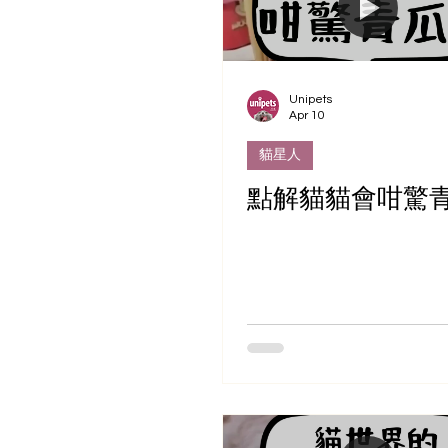
Unipets
Apr 10
貓星人
點解貓貓會咁驚