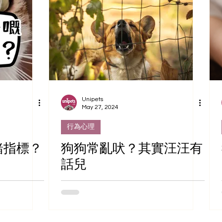
Unipets
May 27, 2024
行為心理
緒指標？
狗狗常亂吠？其實汪汪有
話兒