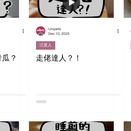
Unipets
Dec 10, 2025
汪星人
青瓜？
走佬達人？！