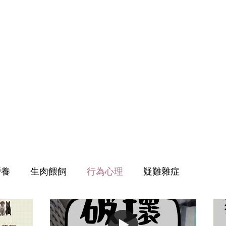
營養
生肉餵飼
行為心理
疑難雜症