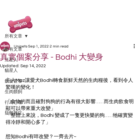
所有文章
Unipets
Sep 1, 2022
2 min read
所有文章
真實個案分享 - Bodhi 大變身
汪星人
Updated:
Sep 14, 2022
貓星人
主人Maz讓愛犬Bodhi轉食新鮮天然的生肉糧後，看到令人
飲食營養
驚嘆的變化！
生肉餵飼
「食物的而且確對狗狗的行為有很大影響……而生肉飲食明
行為心理
顯可以帶來重大改變」
疑難雜症
「整體上來說，Bodhi 變成了一隻更快樂的狗……牠確實變
得冷靜和開心多了」
想知Bodhi有咩改變？一齊去片~