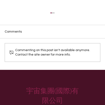
Comments
如何輕易轉食生肉糧
Commenting on this post isn't available anymore.
Contact the site owner for more info.
宇宙集團(國際)有
限公司