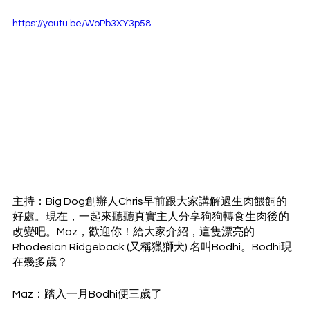
https://youtu.be/WoPb3XY3p58
主持：Big Dog創辦人Chris早前跟大家講解過生肉餵飼的
好處。現在，一起來聽聽真實主人分享狗狗轉食生肉後的
改變吧。Maz，歡迎你！給大家介紹，這隻漂亮的
Rhodesian Ridgeback (又稱獵獅犬) 名叫Bodhi。Bodhi現
在幾多歲？
Maz：踏入一月Bodhi便三歲了