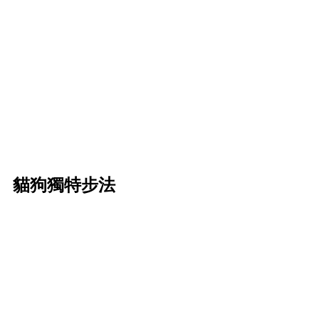
貓狗獨特步法