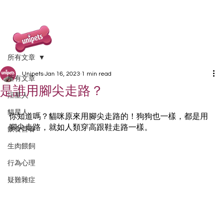
所有文章
Unipets
Jan 16, 2023
1 min read
所有文章
是誰用腳尖走路？
汪星人
貓星人
你知道嗎？貓咪原來用腳尖走路的！狗狗也一樣，都是用
腳尖走路，就如人類穿高跟鞋走路一樣。
飲食營養
生肉餵飼
行為心理
疑難雜症