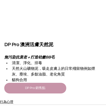
DP Pro 澳洲活膚天然泥
無污染抗衰老 + 打造幼嫩BB毛
清潔、淨化、排毒
天然火山礦物泥，吸走皮膚上的日常殘留物例如煙
灰、塵埃、多餘油脂、老化角質
貓狗合用
DP Pro 銷售點
行為心理