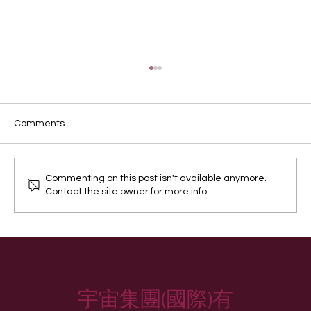
Comments
Commenting on this post isn't available anymore.
Contact the site owner for more info.
營養學家Narelle Cooke點睇生肉餵飼
宇宙集團(國際)有