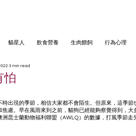
貓星人
飲食營養
生肉餵飼
行為心理
2022
3 min read
有怕
不時出現的季節，相信大家都不會陌生。但原來，這季節
和焦慮。早在風雨來到之前，貓狗已經能夠察覺得到，大
澳洲昆士蘭動物福利聯盟（AWLQ）的數據，打風季節走