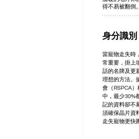
得不易被翻倒
身分識別
當寵物走失時
常重要，掛上
話的名牌及更
理想的方法。
會（RSPCA
中，最少30%
記的資料卻不
須確保晶片資
走失寵物更快