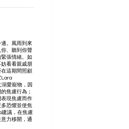
身邊。風雨到來
見你、聽到你聲
的緊張情緒。如
不妨看看親戚朋
否在這期間照顧
ara 
要太溺愛寵物，因
們的焦慮行為；
們表現焦慮而作
更多恐懼並使焦
ra建議，在焦慮
注意力移開，通