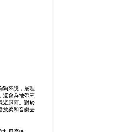
狗狗來說，最理
，這會為牠帶來
躲避風雨。對於
播放柔和音樂去
，在打風高峰