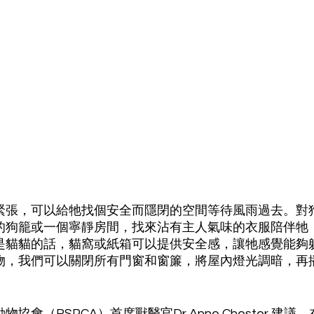
緊張，可以給牠找個安全而隱閉的空間等待風雨過去。對
的狗籠或一個寧靜房間，找來沾有主人氣味的衣服陪伴牠
是貓貓的話，貓窩或紙箱可以提供安全感，讓牠感覺能夠
物，我們可以關閉所有門窗和窗簾，將屋內燈光調暗，再
協會（RSPCA）首席獸醫官Dr Anne Chester 建議