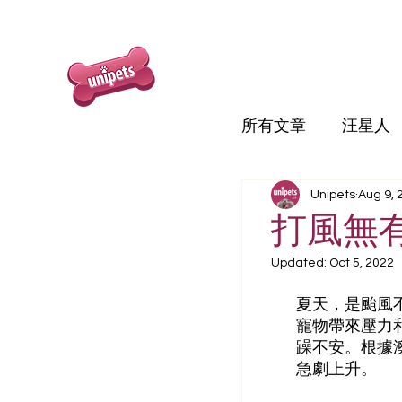
所有文章
汪星人
Unipets
Aug 9, 
打風無
Updated:
Oct 5, 2022
夏天，是颱風
寵物帶來壓力
躁不安。根據
急劇上升。