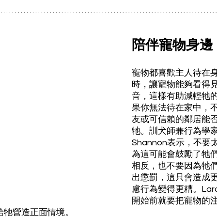
陪伴寵物身邊
寵物都喜歡主人待在
時，讓寵物能夠看得
音，這樣有助減輕牠
果你無法待在家中，
友或可信賴的鄰居能
牠。訓犬師兼行為學家L
Shannon表示，不
為這可能會鼓勵了牠
相反，也不要因為牠
出懲罰，這只會造成
慮行為變得更糟。La
開始前就要把寵物的
給牠營造正面情境。