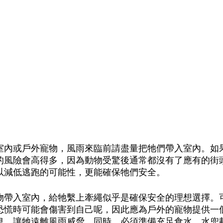
室內或戶外寵物，風雨來臨前請盡量把牠們帶入室內。如
的風險會高得多，因為動物受驚後通常都沒有了應有的街
以減低逃跑的可能性，更能確保牠們安全。
物帶入室內，給牠繫上牽繩似乎是確保安全的理想選擇。
恐慌時可能會傷害到自己呢，因此應為戶外的寵物提供一
息，讓牠遠離風雨威脅。同時，必須準備充足食水，水兜