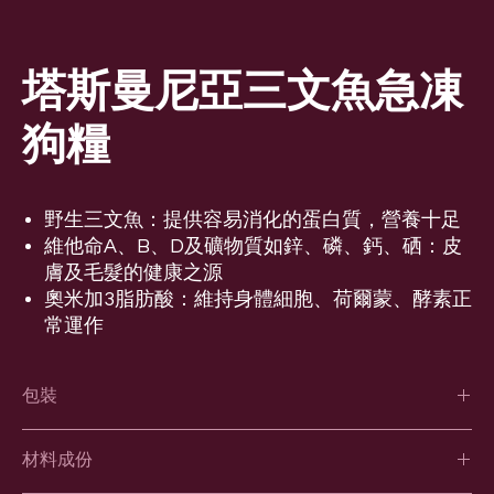
塔斯曼尼亞三文魚急凍
狗糧
野生三文魚：提供容易消化的蛋白質，營養十足
維他命A、B、D及礦物質如鋅、磷、鈣、硒：皮
膚及毛髮的健康之源
奧米加3脂肪酸：維持身體細胞、荷爾蒙、酵素正
常運作
包裝
每盒3kg ( 12件x 250g )
材料成份