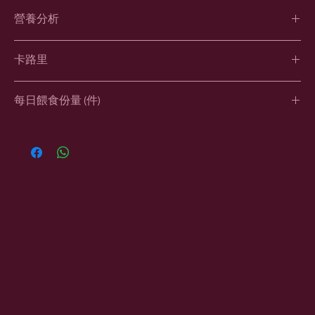
塔斯曼尼亞三文魚、雞（肉、磨碎的骨頭）、羊（肉、心、肺、
營養分析
肝、腎、氣管、磨碎的骨頭）、時令蔬菜水果包括但不限於（綠色
香蕉、甘荀、豆角、西芹、西蘭花、青瓜、橙、蘋果、士多啤梨、
蛋白質12.5%、脂肪13%、纖維<1%、鈣0.6%、磷0.3%、鈣磷比
藍莓）、原隻雞蛋、小麥草、冷壓磨碎亞麻籽、洋車前子、山羊乳
卡路里
例1:0.5、灰質3%、水份70%、碳水化合物1.5%
清、海藻、有機富里酸
每件(250g) = 412kcal
*數值只作參考，不同批次可能存在輕微差異，請以實物為準。
*材料成份會因季節而變，不同批次的顏色、質感、味道可能不
每日餵食份量 (件)
同，屬正常現象，一切以實物為準。
體重
幼犬
幼犬
成犬
(2-6個月)
(6-12個月)
2 - 6kg
1 - 2
0.5 - 1.5
0.5 - 1
7 - 10kg
2.5 - 3
1.5 - 2
1 - 1.5
11 - 14kg
3.5 - 4
2.5 - 3
1.5 - 2
15 - 19kg
4.5 - 5
3 - 3.5
2 - 2.5
20 - 25kg
5.5 - 6.5
3.5 - 4.5
2.5 - 3