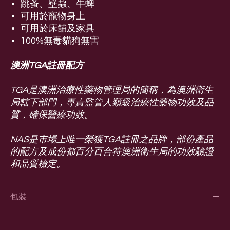
跳蚤、壁蝨、牛蜱
可用於寵物身上
可用於床舖及家具
100%無毒貓狗無害
澳洲TGA註冊配方
TGA是澳洲治療性藥物管理局的簡稱，為澳洲衛生
局轄下部門，專責監管人類級治療性藥物功效及品
質，確保醫療功效。
NAS是市場上唯一榮獲TGA註冊之品牌，部份產品
的配方及成份都百分百合符澳洲衛生局的功效驗證
和品質檢定。
包裝
225ml