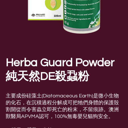
Herba Guard Powder
純天然DE殺蝨粉
主要成份硅藻土(Diatomaceous Earth)是微小生物
的化石，在沉積過程分解成可把牠們身體的保護殼
割開從而令害蟲立即死亡的粉末，不留痕跡。澳洲
獸醫局APVMA認可，100%無毒嬰兒貓狗安全。