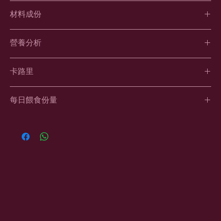
每包490g
材料成份
原條鮮魚（三文魚和沙甸魚）、豬心、羊肉、磨碎的羊軟骨、豬脂
營養分析
肪、火雞肉、磨碎的火雞骨和火雞軟骨、羊肝、時令蔬菜水果和草
本植物（羽衣甘藍、菠菜、西蘭花、白菜、莙薘菜、甘荀、西芹、
營養分析（脫水狀態）
紅菜頭、生菜、青瓜、燈籠椒、蘋果、橙、梨、蕃茄、士多啤梨、
卡路里
蛋白質38.2%、脂肪33.8%、纖維1%、鈣 1.1%、磷0.9%、鈣磷比
薑、洋芫茜）、冷壓磨碎亞麻籽、魚油、椰子油、原隻蛋、薑黃、
例1:0.8、灰質2.4%、水份2%
奇亞籽、蕁麻葉、漢紅魚腥草、雷公根、絞股藍、紫花苜蓿粉、活
卡路里（加水後）
性益生菌和益菌生、海藻粉、蒜頭
每日餵食份量
kJ/100g = 658
營養分析（加水後）
kJ/serve (10g) = 65.8
蛋白質13%、脂肪11.5%、纖維1%、鈣1.1%、磷0.9%、鈣磷比例
*材料成份會因季節而變，不同批次的顏色、質感、味道可能不
按照體重，每1kg = 1球
1:0.8、灰質2.4%、水份66%
同，屬正常現象，一切以實物為準。
*每隻貓狗皆屬獨立個體，所需份量可能出現+/-50%的差異，主人
*數值只作參考，不同批次可能存在輕微差異，請以實物為準。
必須因應牠們的年齡、生活環境、活動量、天氣冷熱等因素去調節
餵飼份量。用大約兩星期的時間，觀察牠們的體型或體重變化，太
胖了就減少份量、過瘦了就要增加，細心留意再作適當調整。