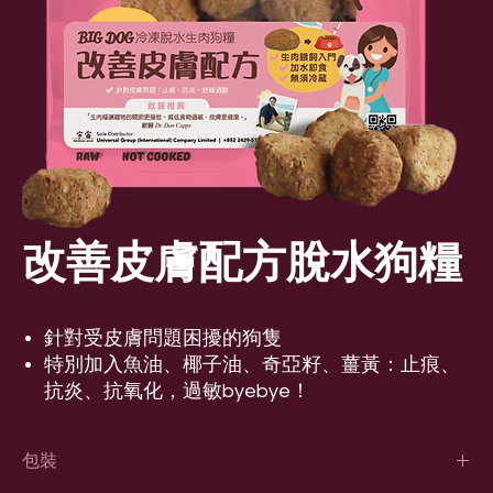
改善皮膚配方脫水狗糧
針對受皮膚問題困擾的狗隻
特別加入魚油、椰子油、奇亞籽、薑黃：止痕、
抗炎、抗氧化，過敏byebye！
包裝