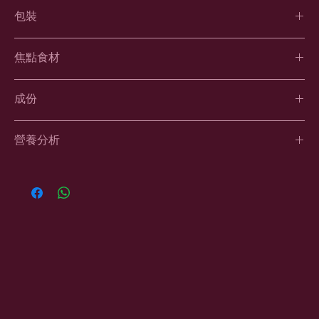
包裝
5磅, 10磅
焦點食材
新鮮鴨肉：
豐富鐵質有助維持紅血球正常運作，增強免疫力
成份
藍莓：
天然抗氧化物，抗衰老之餘， 同時保護眼睛
葡萄糖胺及軟骨素：
強化軟骨，增強關節柔韌性
鴨肉、火雞肉茸、原粒豌豆、綠扁豆、鴨肉茸、原粒鷹嘴豆、芥花
營養分析
籽油（以混合生育酚及檸檬酸保鮮）、天然香料、研磨原粒亞麻
籽、啤酒酵母、乾甜菜纖維、三文魚油、硫酸鈣、菊糖（益生
元）、菠菜、乾海藻、菠蘿、脫水紫花苜蓿茸、氯化鉀、氯化膽
粗蛋白質
最少
32.00%
鹼、蘋果、香蕉、藍莓、西蘭花、小紅莓、甜薯、海鹽、牛磺酸、
絲蘭萃取物、硫酸鐵、蛋胺酸、硫酸鋅、蛋白鋅、維他命E補充
粗脂肪
最少
20.00%
劑、硫酸軟骨素、維他命B3補充劑、鹽酸鹽葡萄糖胺、蛋白錳、
硫酸銅、蛋白銅、維他命A補充劑、硫酸錳、維他命B1、D-泛酸
粗纖維
最多
5.00%
鈣、維他命B6、生物素、維他命B2補充劑、維他命B12補充劑、
維他命D3補充劑、碘酸鈣、葉酸、亞硝酸鈉、迷迭香萃取物（此
水份
最多
10.00%
產品可能含微量花生）
灰質
最多
8.00%
*材料成份只供參考，食材有機會因季節、產量而有少許更改。如