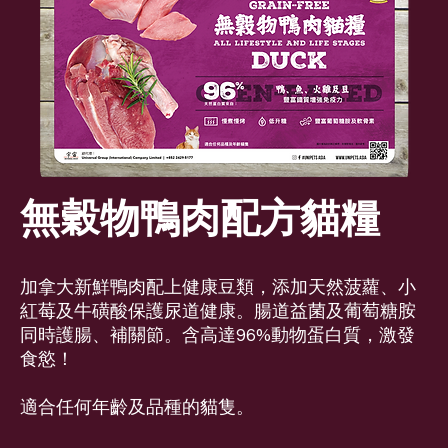
無穀物鴨肉配方貓糧
加拿大新鮮鴨肉配上健康豆類，添加天然菠蘿、小
紅莓及牛磺酸保護尿道健康。腸道益菌及葡萄糖胺
同時護腸、補關節。含高達96%動物蛋白質，激發
食慾！
適合任何年齡及品種的貓隻。