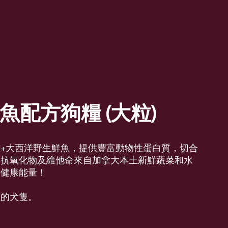
魚配方狗糧 (大粒)
+大西洋野生鮮魚，提供豐富動物性蛋白質，切合
然抗氧化物及維他命來自加拿大本土新鮮蔬菜和水
加健康能量！
種的犬隻。