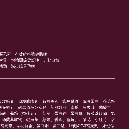
要元素，有效維持強健體魄
軟骨，增強關節柔韌性，走動自如
蠕動，減少腸胃毛病
原粒豌豆、原粒鷹嘴豆、新鮮魚肉、豌豆纖維、豌豆蛋白、芥花籽
酸保鮮）、研磨原粒亞麻籽、新鮮雞肝、南瓜、魚肉茸、磷酸二
磺酸、菊糖（益生元）、菠菜、蛋白鋅、蛋白鐵、綠茶萃取物、氯
、絲蘭萃取物、乾海藻、蘋果、香蕉、藍莓、西蘭花、小紅莓、甜
E補充劑、紫花苜蓿、蛋白銅、蛋白錳、維他命B3補充劑、維他命