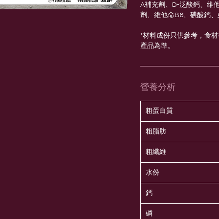
A補充劑、D-泛酸鈣、維
劑、維他命B6、碘酸鈣
*材料成份只供參考，食
產品為準。
營養分析
粗蛋白質
粗脂肪
粗纖維
水份
鈣
磷