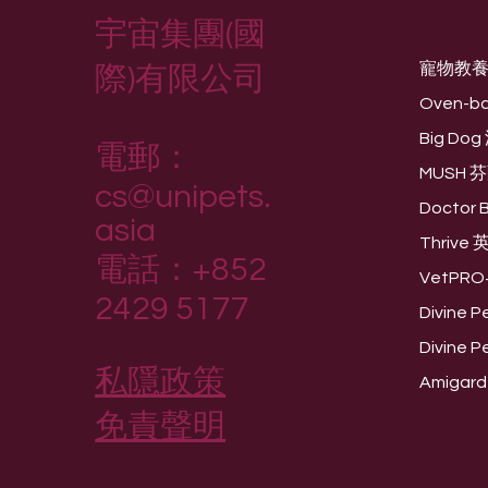
宇宙集團(國
寵物教
際)有限公司
Oven-b
Big D
電郵：
MUSH 
cs@unipets.
Doctor
asia
Thriv
電話：+852
VetPR
2429 5177
Divine
Divine
私隱政策
Amiga
免責聲明