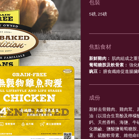
包裝
5磅, 25磅
焦點食材
新鮮雞肉：
肌肉組成之重
葡萄糖胺及軟骨素：
強化
豌豆：
膳食纖維促進腸臟
成份
新鮮去骨雞肉、雞肉茸、
油（以混合生育酚及檸檬
鈣、天然香料、海鹽、牛
化膽鹼、鹽酸鹽葡萄糖胺
薯、硫酸軟骨素、維他命