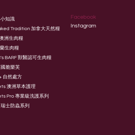
Facebook
養小知識
Instagram
aked Tradition 加拿大天然糧
og 澳洲生肉糧
芬蘭生肉糧
 B's BARF 獸醫認可生肉糧
e 英國脆樂芙
O+ 自然處方
 Pets 澳洲草本護理
 Pets Pro 專業級洗護系列
rd 瑞士防蟲系列