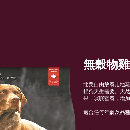
無穀物雞
北美自由放養走地雞
貓狗天生需要。天
果，啖啖營養，增
適合任何年齡及品