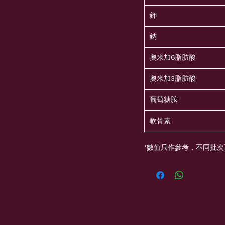
鉀
鈉
奧米加6脂肪酸
奧米加3脂肪酸
葡萄糖胺
軟骨素
*數值只作參考，不同批