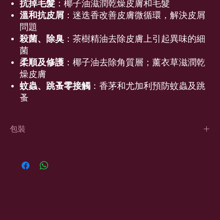
抗掉毛髮
：椰子油滋潤乾燥皮膚和毛髮
溫和抗皮屑
：迷迭香改善皮膚微循環，解決皮屑
問題
殺菌、除臭
：茶樹精油去除皮膚上引起異味的細
菌
柔順及修護
：椰子油去除角質層；薰衣草滋潤乾
燥皮膚
蚊蟲、跳蚤零接觸
：香茅和尤加利預防蚊蟲及跳
蚤
包裝
5L, 500ml, 250ml