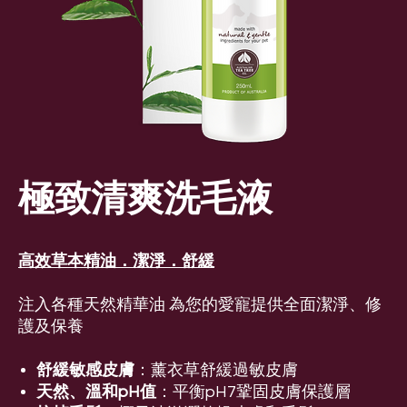
極致清爽洗毛液
高效草本精油．潔淨．舒緩
注入各種天然精華油 為您的愛寵提供全面潔淨、修
護及保養
舒緩敏感皮膚
：薰衣草舒緩過敏皮膚
天然、溫和pH值
：平衡pH7鞏固皮膚保護層