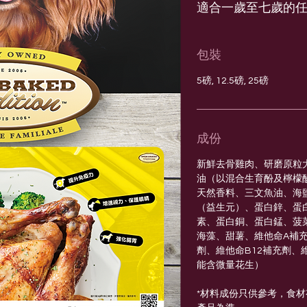
適合一歲至七歲的
包裝
5磅, 12.5磅, 25磅
成份
新鮮去骨雞肉、研磨原粒
油（以混合生育酚及檸檬
天然香料、三文魚油、海
（益生元）、蛋白鋅、蛋
素、蛋白銅、蛋白錳、菠
海藻、甜薯、維他命A補充
劑、維他命B12補充劑、
能含微量花生）
*材料成份只供參考，食