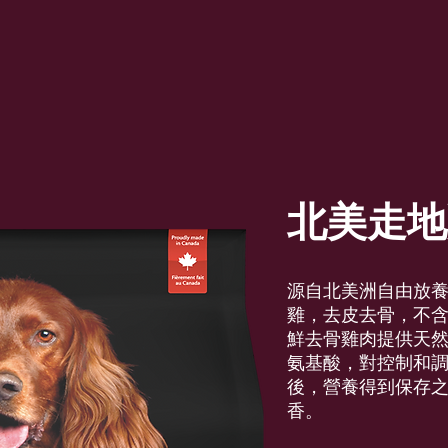
北美走地
源自北美洲自由放
雞，去皮去骨，不含
鮮去骨雞肉提供天
氨基酸，對控制和
後，營養得到保存
香。