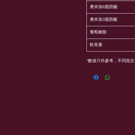
奧米加6脂肪酸
奧米加3脂肪酸
葡萄糖胺
軟骨素
*數值只作參考，不同批