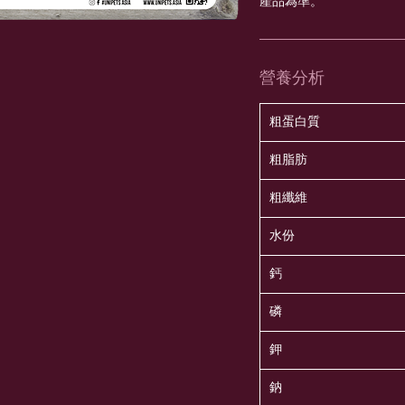
產品為準。
營養分析
粗蛋白質
粗脂肪
粗纖維
水份
鈣
磷
鉀
鈉