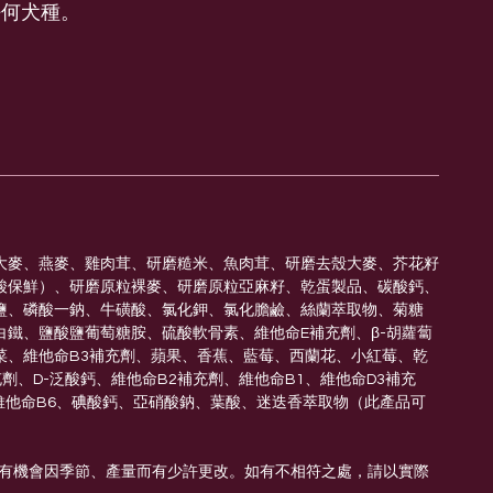
任何犬種。
大麥、燕麥、雞肉茸、研磨糙米、魚肉茸、研磨去殼大麥、芥花籽
酸保鮮）、研磨原粒裸麥、研磨原粒亞麻籽、乾蛋製品、碳酸鈣、
鹽、磷酸一鈉、牛磺酸、氯化鉀、氯化膽鹼、絲蘭萃取物、菊糖
白鐵、鹽酸鹽葡萄糖胺、硫酸軟骨素、維他命E補充劑、β-胡蘿蔔
菜、維他命B3補充劑、蘋果、香蕉、藍莓、西蘭花、小紅莓、乾
劑、D-泛酸鈣、維他命B2補充劑、維他命B1、維他命D3補充
維他命B6、碘酸鈣、亞硝酸鈉、葉酸、迷迭香萃取物（此產品可
材有機會因季節、產量而有少許更改。如有不相符之處，請以實際