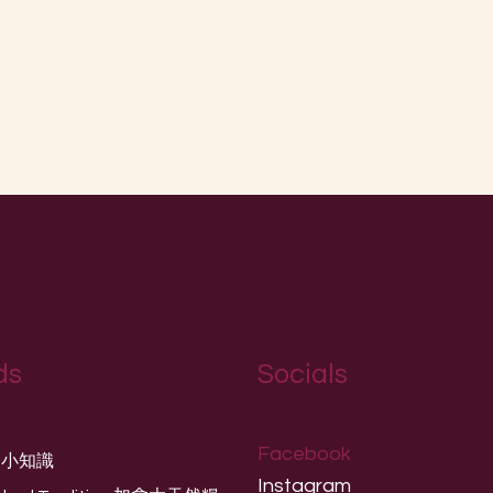
ds
Socials
Facebook
養小知識
Instagram