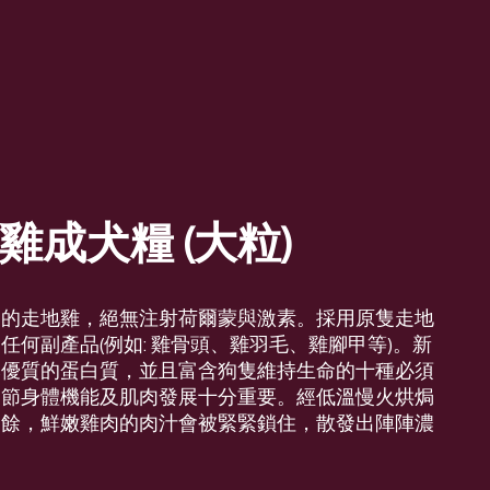
雞成犬糧 (大粒)
養的走地雞，絕無注射荷爾蒙與激素。採用原隻走地
任何副產品(例如: 雞骨頭、雞羽毛、雞腳甲等)。新
然優質的蛋白質，並且富含狗隻維持生命的十種必須
調節身體機能及肌肉發展十分重要。經低溫慢火烘焗
之餘，鮮嫩雞肉的肉汁會被緊緊鎖住，散發出陣陣濃