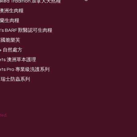
aked Tradition 加拿大天然糧
og 澳洲生肉糧
芬蘭生肉糧
 B's BARF 獸醫認可生肉糧
e 英國脆樂芙
O+ 自然處方
 Pets 澳洲草本護理
 Pets Pro 專業級洗護系列
rd 瑞士防蟲系列
ted.