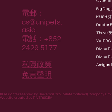
Oven-b
Big D
電郵：
MUSH 
cs@unipets.
Doctor
asia
Thriv
電話：+852
VetPR
2429 5177
Divine
Divine
私隱政策
Amiga
免責聲明
© All rights reserved by Universal Group (International) Company Limi
Website created by
RIVERSIDEA