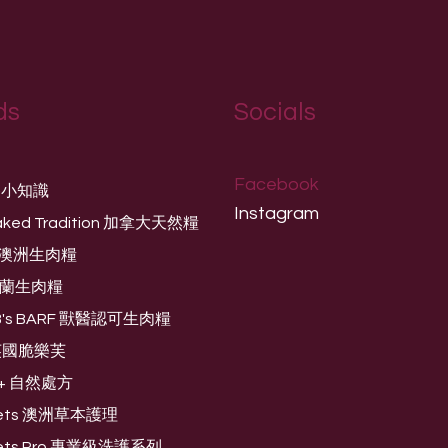
ds
Socials
Facebook
養小知識
Instagram
aked Tradition 加拿大天然糧
og 澳洲生肉糧
芬蘭生肉糧
 B's BARF 獸醫認可生肉糧
e 英國脆樂芙
O+ 自然處方
 Pets 澳洲草本護理
 Pets Pro 專業級洗護系列