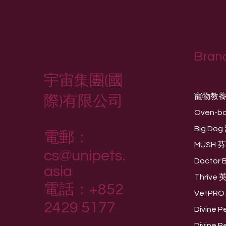
生肉糧處理教學
Bran
宇宙集團(國
寵物教
際)有限公司
Oven-b
Big D
電郵：
MUSH 
cs@unipets.
Doctor
asia
Thriv
電話：+852
VetPR
2429 5177
Divine
Divine