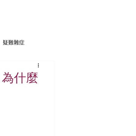
疑難雜症
！為什麼