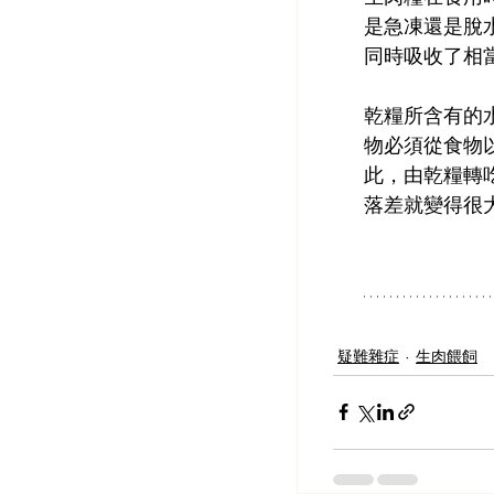
是急凍還是脫
同時吸收了相
乾糧所含有的
物必須從食物
此，由乾糧轉
落差就變得很
疑難雜症
生肉餵飼