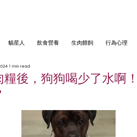
貓星人
飲食營養
生肉餵飼
行為心理
2024
1 min read
肉糧後，狗狗喝少了水啊
？