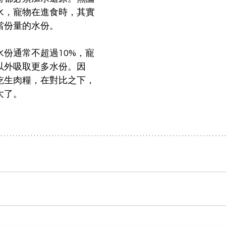
水，寵物在進食時，其實
當份量的水份。
水份通常不超過10%，寵
以外吸取更多水份。因
吃生肉糧，在對比之下，
大了。