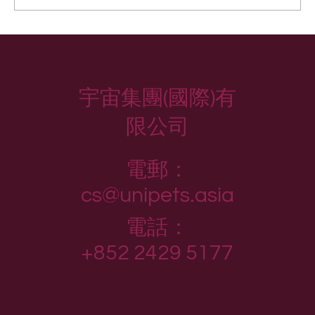
屋企狗狗成日鬧交？訓犬師教你輕鬆拆
彈！
宇宙集團(國際)有
限公司
電郵：
cs@unipets.asia
電話：
+852 2429 5177