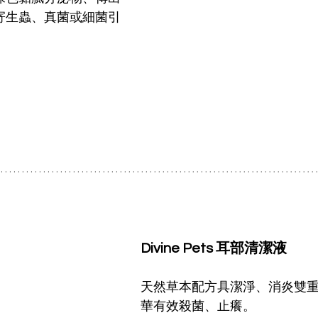
寄生蟲、真菌或細菌引
Divine Pets 耳部清潔液
天然草本配方具潔淨、消炎雙
華有效殺菌、止癢。