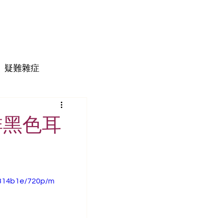
疑難雜症
啡黑色耳
a814b1e/720p/m