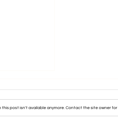
的安全嗎？
狗狗四圍舐，不會肚痛
his post isn't available anymore. Contact the site owner for 