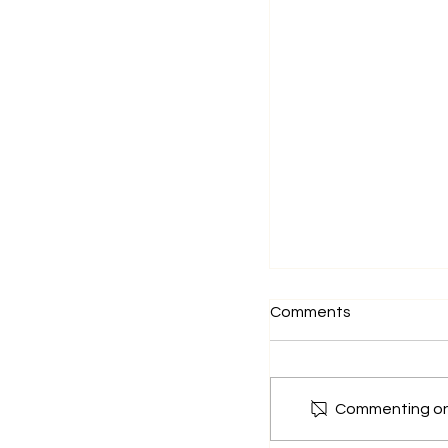
足不出戶的貓咪真
Comments
Commenting on t
危險！爛水果警告