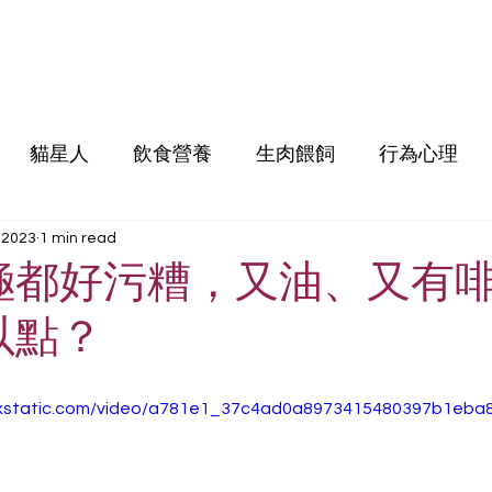
貓星人
飲食營養
生肉餵飼
行為心理
 2023
1 min read
極都好污糟，又油、又有
以點？
.wixstatic.com/video/a781e1_37c4ad0a8973415480397b1eb