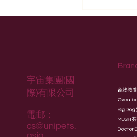
Bran
宇宙集團(國
寵物教
際)有限公司
Oven-b
Big D
電郵：
MUSH 
cs@unipets.
Doctor
asia