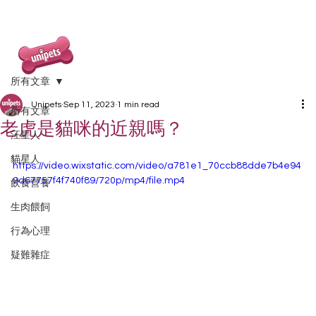
所有文章
Unipets
Sep 11, 2023
1 min read
所有文章
老虎是貓咪的近親嗎？
汪星人
貓星人
https://video.wixstatic.com/video/a781e1_70ccb88dde7b4e94
9d67757f4f740f89/720p/mp4/file.mp4
飲食營養
生肉餵飼
行為心理
疑難雜症