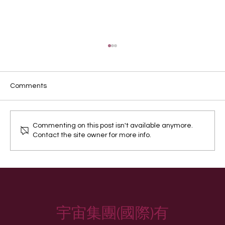
Comments
破壞是一種宣言
Commenting on this post isn't available anymore.
Contact the site owner for more info.
宇宙集團(國際)有