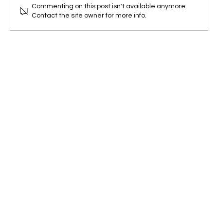
Commenting on this post isn't available anymore.
Contact the site owner for more info.