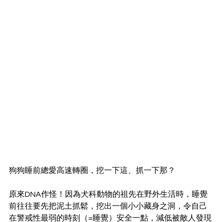
狗狗睡前總愛高速轉圈，挖一下這、抓一下那？
原來DNA作怪！因為犬科動物的祖先在野外生活時，睡覺
前往往要先把泥土抓鬆，挖出一個小小藏身之洞，令自己
在警戒性最弱的時刻（=睡覺）安全一點，減低被敵人發現