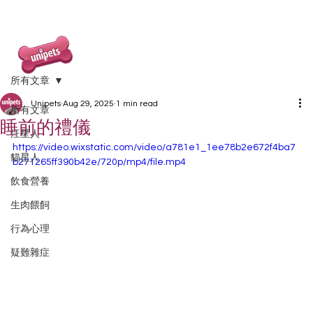
所有文章
Unipets
Aug 29, 2025
1 min read
所有文章
睡前的禮儀
汪星人
https://video.wixstatic.com/video/a781e1_1ee78b2e672f4ba7
貓星人
b271265ff390b42e/720p/mp4/file.mp4
飲食營養
生肉餵飼
行為心理
疑難雜症