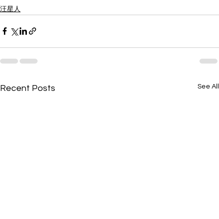
汪星人
See All
Recent Posts