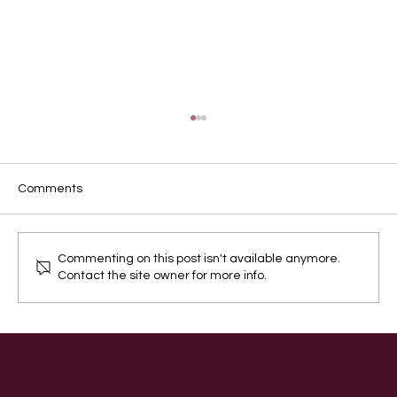
Comments
Commenting on this post isn't available anymore.
Contact the site owner for more info.
狗狗吃飯總是狼吞虎咽，怎麼辦？