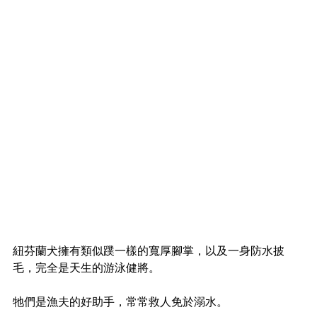
紐芬蘭犬擁有類似蹼一樣的寬厚腳掌，以及一身防水披
毛，完全是天生的游泳健將。
牠們是漁夫的好助手，常常救人免於溺水。