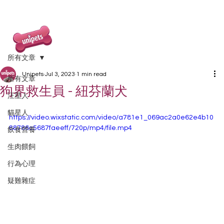
所有文章
Unipets
Jul 3, 2023
1 min read
所有文章
狗界救生員 - 紐芬蘭犬
汪星人
貓星人
https://video.wixstatic.com/video/a781e1_069ac2a0e62e4b10
88786c5687faeeff/720p/mp4/file.mp4
飲食營養
生肉餵飼
行為心理
疑難雜症