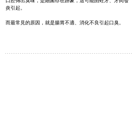
口腔傳出臭味，是細菌存在跡象，這可能由蛀牙、牙肉發
炎引起。
而最常見的原因，就是腸胃不適、消化不良引起口臭。