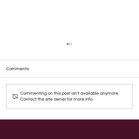
Comments
Commenting on this post isn't available anymore.
Contact the site owner for more info.
狗狗吃飯總是狼吞虎咽，怎麼辦？