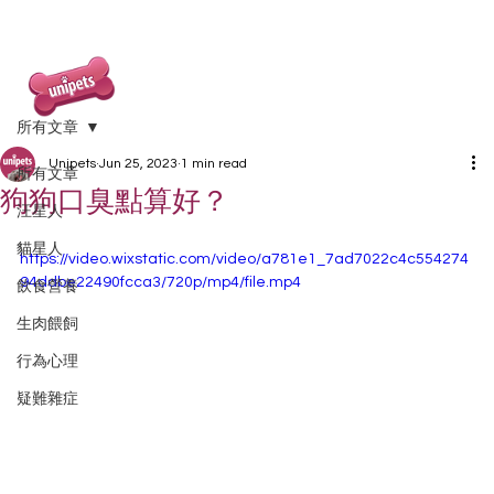
所有文章
Unipets
Jun 25, 2023
1 min read
所有文章
狗狗口臭點算好？
汪星人
貓星人
https://video.wixstatic.com/video/a781e1_7ad7022c4c554274
94ddbe22490fcca3/720p/mp4/file.mp4
飲食營養
生肉餵飼
行為心理
疑難雜症