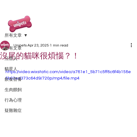
所有文章
Unipets
Apr 23, 2025
1 min read
所有文章
沒尾的貓咪很煩惱？！
汪星人
貓星人
https://video.wixstatic.com/video/a781e1_5b71c5ff8c6f4b158e
5b02ed373c64d9/720p/mp4/file.mp4
飲食營養
生肉餵飼
行為心理
疑難雜症