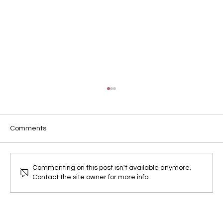
Comments
貓鬚係主子的情緒指標？
Commenting on this post isn't available anymore.
Contact the site owner for more info.