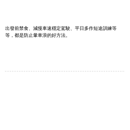
出發前禁食、減慢車速穩定駕駛、平日多作短途訓練等
等，都是防止暈車浪的好方法。