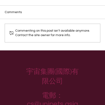
Comments
狗狗狼叫因為見到鬼？
Commenting on this post isn't available anymore.
Contact the site owner for more info.
宇宙集團(國際)有
限公司
電郵：
cs@unipets.asia