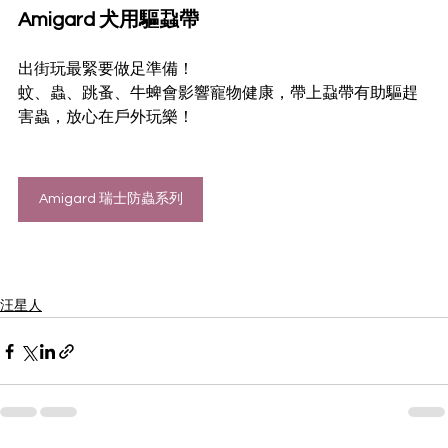
Amigard 犬用驅蝨帶
出街玩最緊要做足準備！ 
蚊、蟲、跳蚤、牛蜱會影響寵物健康，帶上蝨帶有助驅趕
害蟲，放心在戶外玩樂！
Amigard 瑞士防蟲系列
汪星人