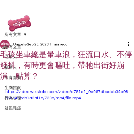
所有文章
Unipets
Sep 25, 2023
1 min read
所有文章
毛孩坐車總是暈車浪，狂流口水、不停
汪星人
發抖，有時更會嘔吐，帶牠出街好崩
貓星人
潰，點算？
飲食營養
生肉餵飼
https://video.wixstatic.com/video/a781e1_9e067dbcdab34e98
行為心理
898646ccb1a2af1c/720p/mp4/file.mp4
疑難雜症