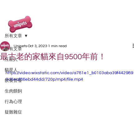
所有文章
Unipets
Oct 3, 2023
1 min read
所有文章
最古老的家貓來自9500年前！
汪星人
貓星人
https://video.wixstatic.com/video/a781e1_b0103aba39f442989
9d8eaf86ebd44dd/720p/mp4/file.mp4
飲食營養
生肉餵飼
行為心理
疑難雜症