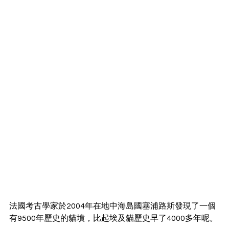
法國考古學家於2004年在地中海島國塞浦路斯發現了一個
有9500年歷史的貓墳，比起埃及貓歷史早了4000多年呢。