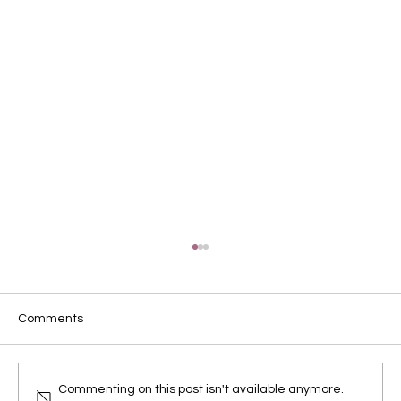
Comments
破壞是一種宣言
Commenting on this post isn't available anymore.