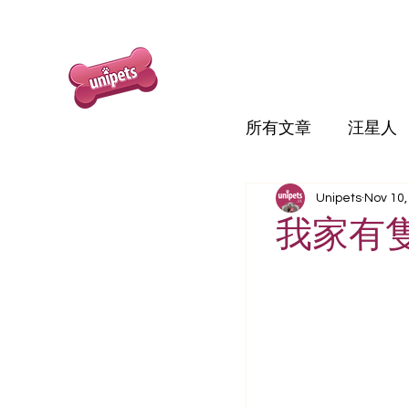
所有文章
汪星人
Unipets
Nov 10,
我家有