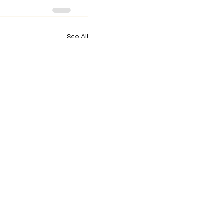
See All