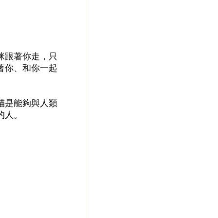
咪跟著你走，只
著你、和你一起
貓是能夠與人類
的人。