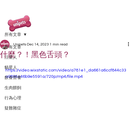
所有文章
Unipets
Dec 14, 2023
1 min read
所有文章
什麼？！黑色舌頭？
汪星人
貓星人
https://video.wixstatic.com/video/a781e1_da661a6ccf844c33
a9895a46b9e5591a/720p/mp4/file.mp4
飲食營養
生肉餵飼
行為心理
疑難雜症