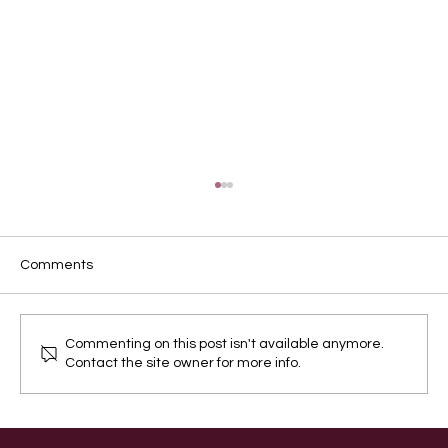
Comments
狗狗狼叫因為見到鬼？
Commenting on this post isn't available anymore.
Contact the site owner for more info.