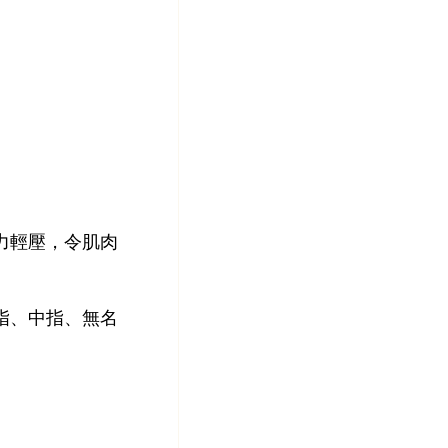
力輕壓，令肌肉
指、中指、無名