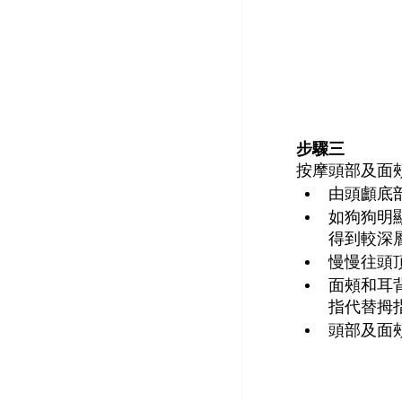
步驟三
按摩頭部及面
由頭顱底
如狗狗明
得到較深
慢慢往頭
面頰和耳
指代替拇
頭部及面