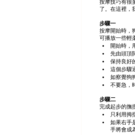
按摩技巧有很
了。在這裡，
步驟一
按摩開始時，
可播放一些輕
開始時，
先由頭頂
保持良好
這個步驟
如察覺狗
不要急，
步驟二
完成起步的撫
只利用拇
如果右手
手將會成