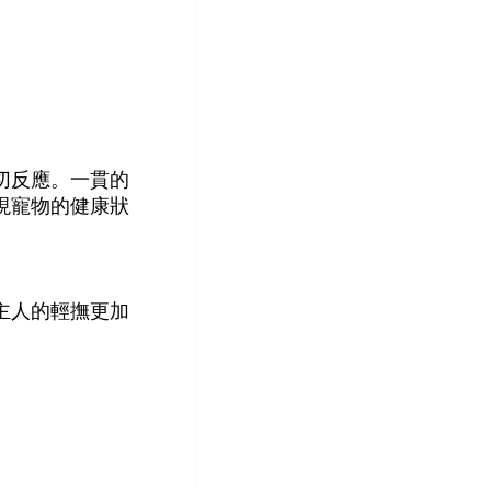
切反應。一貫的
現寵物的健康狀
主人的輕撫更加