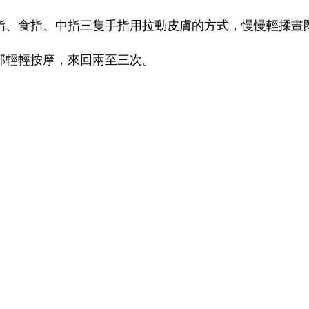
指、食指、中指三隻手指用拉動皮膚的方式，慢慢輕揉畫
部輕輕按摩，來回兩至三次。