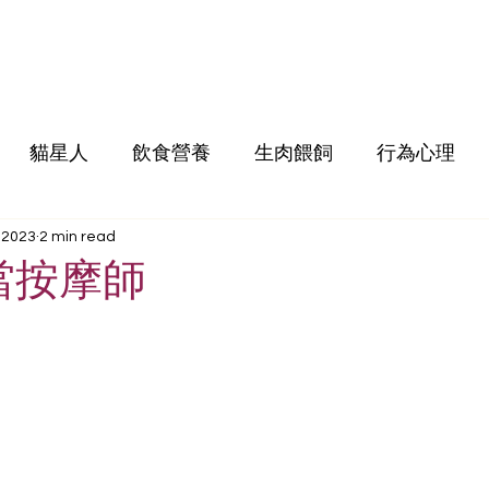
貓星人
飲食營養
生肉餵飼
行為心理
 2023
2 min read
當按摩師