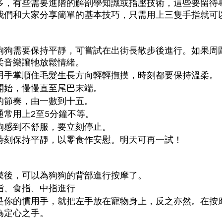
多，有些需要進階的解剖學知識或指壓技術，這些要留待
我們和大家分享簡單的基本技巧，只需用上三隻手指就可
狗狗需要保持平靜，可嘗試在出街長散步後進行。如果周
柔音樂讓牠放鬆情緒。
用手掌順住毛髮生長方向輕輕撫摸，時刻都要保持溫柔。
開始，慢慢直至尾巴末端。
的節奏，由一數到十五。
通常用上2至5分鐘不等。
狗感到不舒服，要立刻停止。
時刻保持平靜，以零食作安慰。明天可再一試！
摸後，可以為狗狗的背部進行按摩了。
指、食指、中指進行
是你的慣用手，就把左手放在寵物身上，反之亦然。在按
為定心之手。