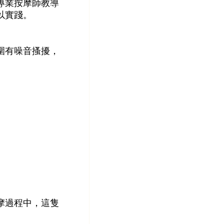
專業按摩師教導
以實踐。
圍有噪音搔擾，
摩過程中，這隻