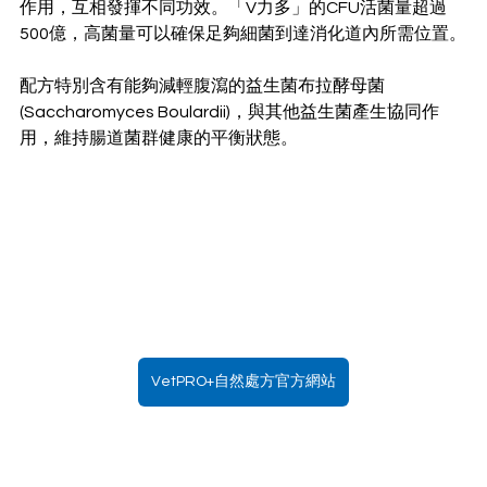
作用，互相發揮不同功效。「V力多」的CFU活菌量超過
500億，高菌量可以確保足夠細菌到達消化道內所需位置。
配方特別含有能夠減輕腹瀉的益生菌布拉酵母菌
(Saccharomyces Boulardii)，與其他益生菌產生協同作
用，維持腸道菌群健康的平衡狀態。
VetPRO+自然處方官方網站