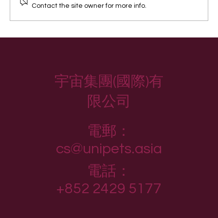
Contact the site owner for more info.
屋企狗狗成日鬧交？訓犬師教你輕鬆拆
彈！
宇宙集團(國際)有
限公司
電郵：
cs@unipets.asia
電話：
+852 2429 5177