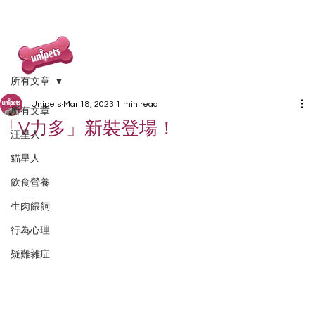
所有文章
Unipets
Mar 18, 2023
1 min read
所有文章
「V力多」新裝登場！
汪星人
貓星人
飲食營養
生肉餵飼
行為心理
疑難雜症