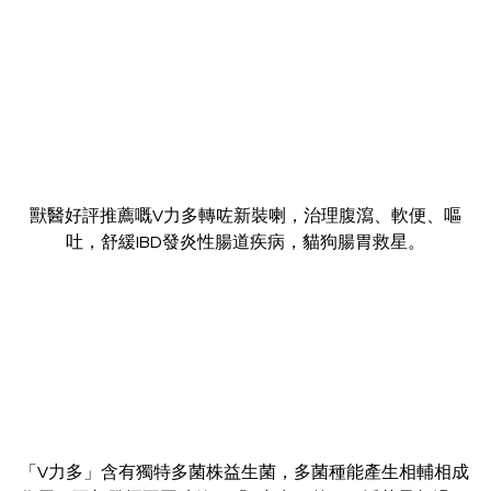
獸醫好評推薦嘅V力多轉咗新裝喇，治理腹瀉、軟便、嘔
吐，舒緩IBD發炎性腸道疾病，貓狗腸胃救星。
「V力多」含有獨特多菌株益生菌，多菌種能產生相輔相成